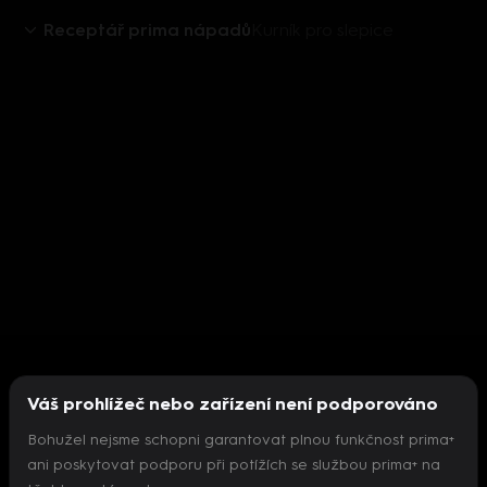
Receptář prima nápadů
Kurník pro slepice
Váš prohlížeč nebo zařízení není podporováno
Bohužel nejsme schopni garantovat plnou funkčnost prima+
ani poskytovat podporu při potížích se službou prima+ na
Nepodařilo se inicializovat přehrávač