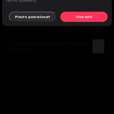
těchto systémech.
Přesto pokračovat
Více info
K tomuto videu není momentálně dostupný
žádný popis.