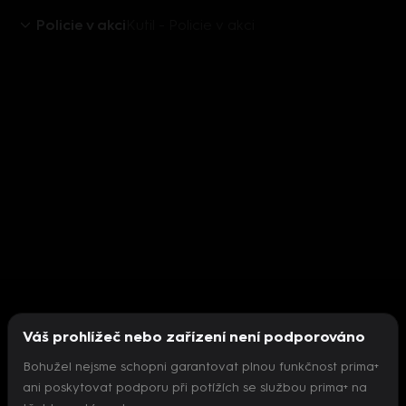
Policie v akci
Kutil - Policie v akci
Váš prohlížeč nebo zařízení není podporováno
Bohužel nejsme schopni garantovat plnou funkčnost prima+
ani poskytovat podporu při potížích se službou prima+ na
Nepodařilo se inicializovat přehrávač