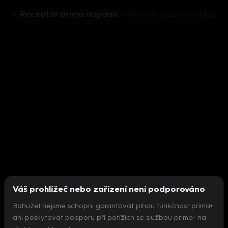
Receptář prima nápadů
Květinové vazby na stěnu
Váš prohlížeč nebo zařízení není podporováno
Bohužel nejsme schopni garantovat plnou funkčnost prima+
ani poskytovat podporu při potížích se službou prima+ na
Nepodařilo se inicializovat přehrávač