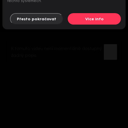
těchto systémech.
Přesto pokračovat
Více info
K tomuto videu není momentálně dostupný
žádný popis.