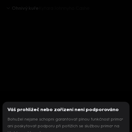
Ohnivý kuře
Kytara Johnnyho Cashe
Váš prohlížeč nebo zařízení není podporováno
Bohužel nejsme schopni garantovat plnou funkčnost prima+
ani poskytovat podporu při potížích se službou prima+ na
Nepodařilo se inicializovat přehrávač