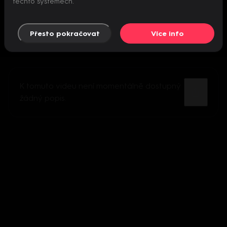
těchto systémech.
Přesto pokračovat
Více info
K tomuto videu není momentálně dostupný
žádný popis.