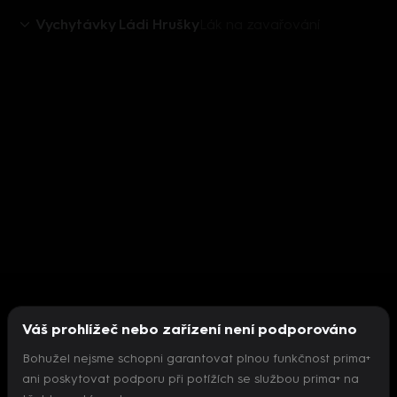
Vychytávky Ládi Hrušky
Lák na zavařování
Váš prohlížeč nebo zařízení není podporováno
Bohužel nejsme schopni garantovat plnou funkčnost prima+
ani poskytovat podporu při potížích se službou prima+ na
Nepodařilo se inicializovat přehrávač