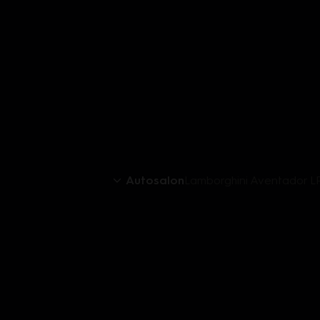
Autosalon
Lamborghini Aventador L