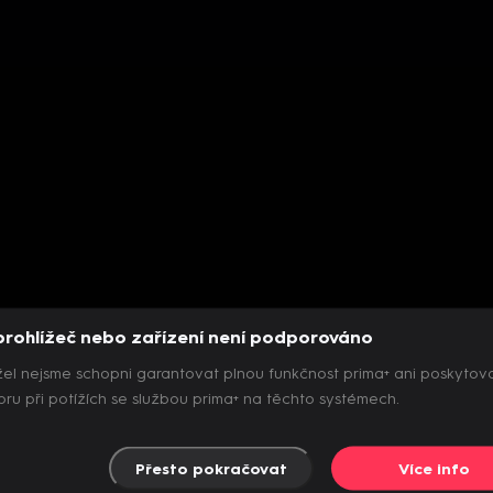
prohlížeč nebo zařízení není podporováno
el nejsme schopni garantovat plnou funkčnost prima+ ani poskytov
ru při potížích se službou prima+ na těchto systémech.
Přesto pokračovat
Více info