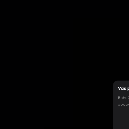
Váš 
Bohuž
podpo