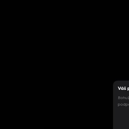
Váš 
Bohuž
podpo