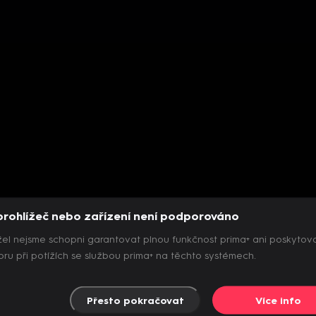
prohlížeč nebo zařízení není podporováno
el nejsme schopni garantovat plnou funkčnost prima+ ani poskytov
ru při potížích se službou prima+ na těchto systémech.
Přesto pokračovat
Více info