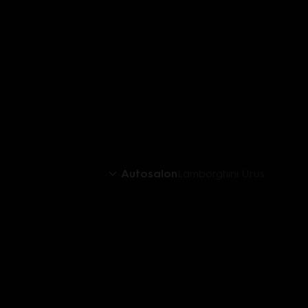
Autosalon
Lamborghini Urus