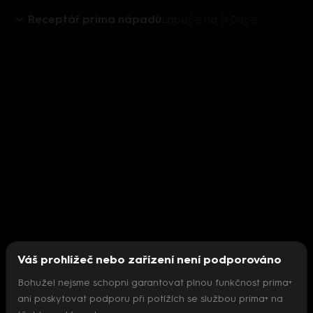
Receptář prima nápadů
Lapače na škůdce
Váš prohlížeč nebo zařízení není podporováno
Bohužel nejsme schopni garantovat plnou funkčnost prima+
ani poskytovat podporu při potížích se službou prima+ na
Nepodařilo se inicializovat přehrávač