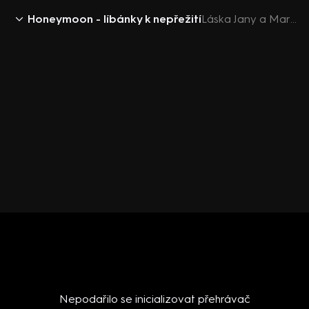
Honeymoon - líbánky k nepřežití
Láska Jany a Martina se změnila v nenávist - Honeymoon – líbánky k nepřežití
Nepodařilo se inicializovat přehrávač