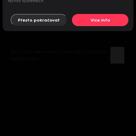
těchto systémech.
Přesto pokračovat
Více info
K tomuto videu není momentálně dostupný
žádný popis.