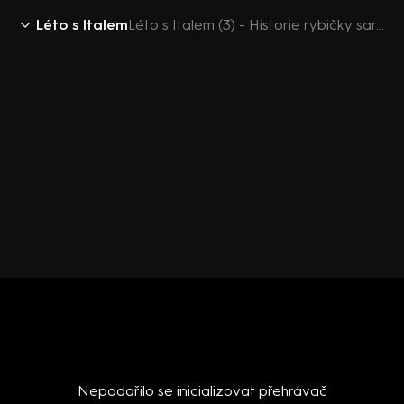
Léto s Italem
Léto s Italem (3) - Historie rybičky saraghina
Nepodařilo se inicializovat přehrávač