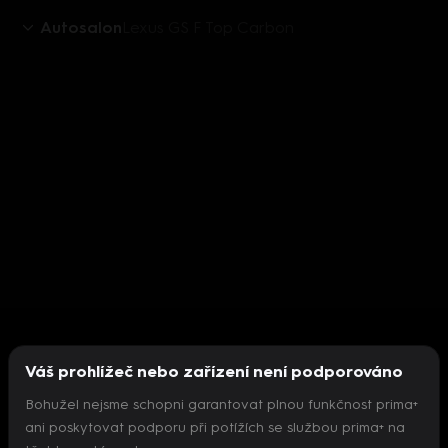
Autosalon
Lexus GS F Top Carbon
Váš prohlížeč nebo zařízení není podporováno
Bohužel nejsme schopni garantovat plnou funkčnost prima+
ani poskytovat podporu při potížích se službou prima+ na
Nepodařilo se inicializovat přehrávač