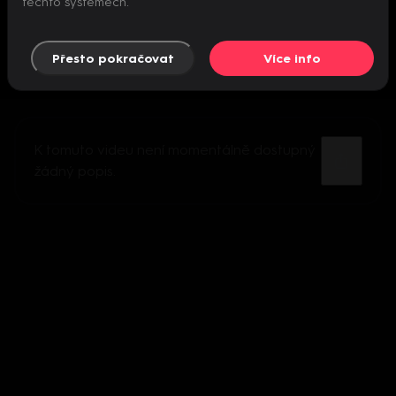
těchto systémech.
Přesto pokračovat
Více info
K tomuto videu není momentálně dostupný
žádný popis.