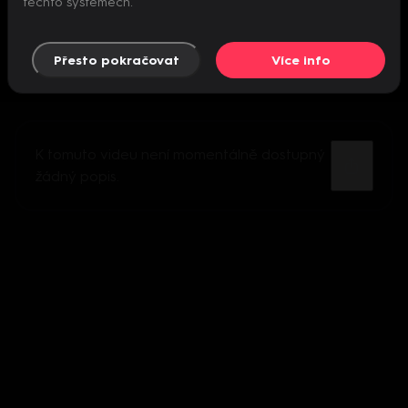
těchto systémech.
Přesto pokračovat
Více info
K tomuto videu není momentálně dostupný
žádný popis.