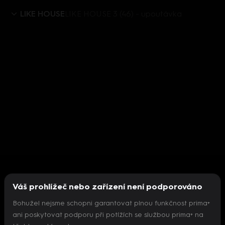
LIKE HOUSE
LIKE HOUSE 3 (46) - upoutávka
Váš prohlížeč nebo zařízení není podporováno
Bohužel nejsme schopni garantovat plnou funkčnost prima+
ani poskytovat podporu při potížích se službou prima+ na
Nepodařilo se inicializovat přehrávač