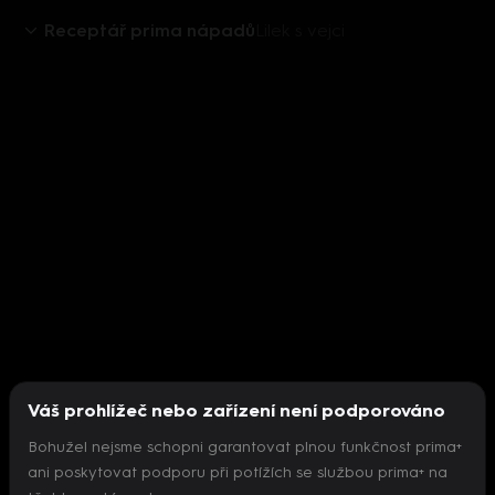
Receptář prima nápadů
Lilek s vejci
Váš prohlížeč nebo zařízení není podporováno
Bohužel nejsme schopni garantovat plnou funkčnost prima+
ani poskytovat podporu při potížích se službou prima+ na
Nepodařilo se inicializovat přehrávač