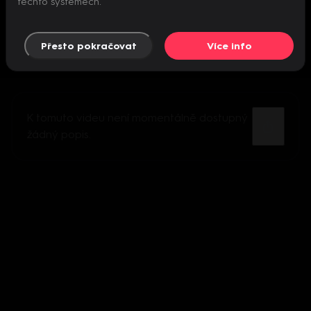
těchto systémech.
Přesto pokračovat
Více info
K tomuto videu není momentálně dostupný
žádný popis.