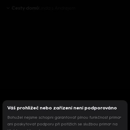
Cesty domů
Linda s Andrejem
Váš prohlížeč nebo zařízení není podporováno
Bohužel nejsme schopni garantovat plnou funkčnost prima+
ani poskytovat podporu při potížích se službou prima+ na
Nepodařilo se inicializovat přehrávač