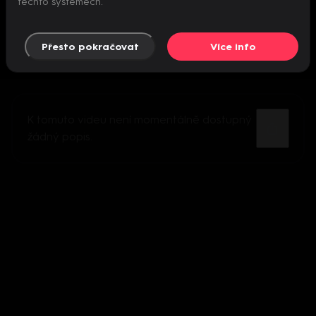
těchto systémech.
Přesto pokračovat
Více info
K tomuto videu není momentálně dostupný
žádný popis.