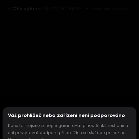
Ohnivý kuře
LIŮV VIDEOBLOG : Hledání druhého světa
Váš prohlížeč nebo zařízení není podporováno
Bohužel nejsme schopni garantovat plnou funkčnost prima+
ani poskytovat podporu při potížích se službou prima+ na
Nepodařilo se inicializovat přehrávač