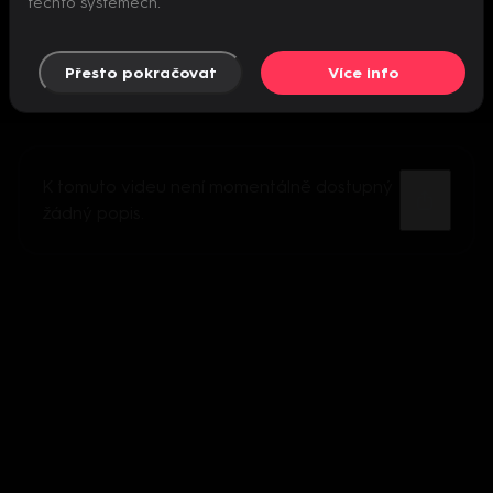
těchto systémech.
Přesto pokračovat
Více info
K tomuto videu není momentálně dostupný
žádný popis.