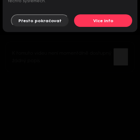
těchto systémech.
Přesto pokračovat
Více info
K tomuto videu není momentálně dostupný
žádný popis.