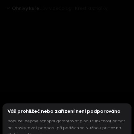
Ohnivý kuře
Liův videoblog : Křest kuchařky
Váš prohlížeč nebo zařízení není podporováno
Bohužel nejsme schopni garantovat plnou funkčnost prima+
ani poskytovat podporu při potížích se službou prima+ na
Nepodařilo se inicializovat přehrávač