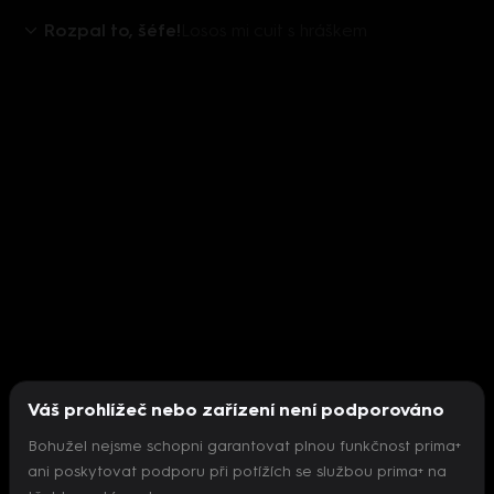
Rozpal to, šéfe!
Losos mi cuit s hráškem
Váš prohlížeč nebo zařízení není podporováno
Bohužel nejsme schopni garantovat plnou funkčnost prima+
ani poskytovat podporu při potížích se službou prima+ na
Nepodařilo se inicializovat přehrávač