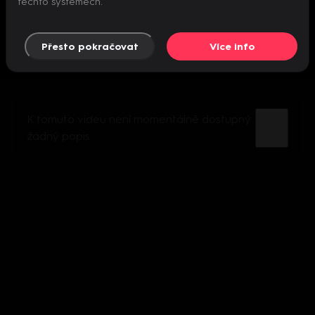
těchto systémech.
Přesto pokračovat
Více info
K tomuto videu není momentálně dostupný
žádný popis.