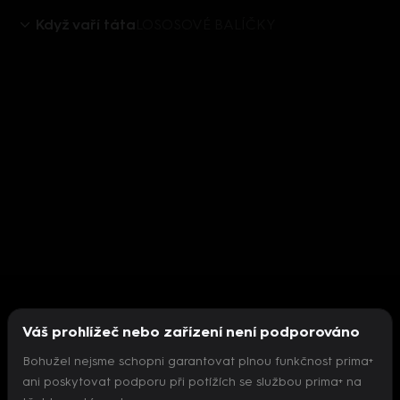
Když vaří táta
LOSOSOVÉ BALÍČKY
Váš prohlížeč nebo zařízení není podporováno
Bohužel nejsme schopni garantovat plnou funkčnost prima+
ani poskytovat podporu při potížích se službou prima+ na
Nepodařilo se inicializovat přehrávač