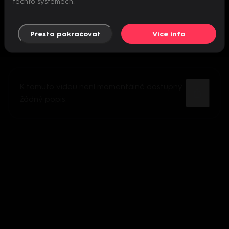
těchto systémech.
Přesto pokračovat
Více info
K tomuto videu není momentálně dostupný
žádný popis.