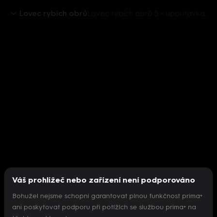
Lovec rybích obrů
Lovec rybích obrů 5 - upoutávka HbbTV
Váš prohlížeč nebo zařízení není podporováno
Bohužel nejsme schopni garantovat plnou funkčnost prima+
ani poskytovat podporu při potížích se službou prima+ na
Nepodařilo se inicializovat přehrávač