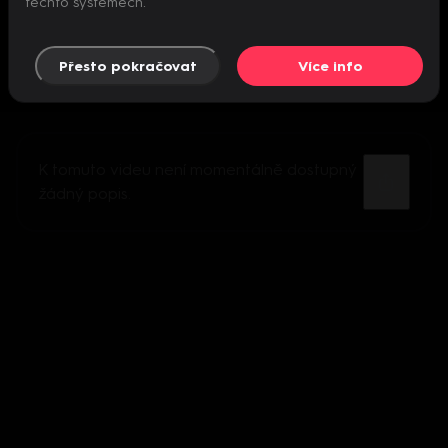
těchto systémech.
Přesto pokračovat
Více info
K tomuto videu není momentálně dostupný
žádný popis.