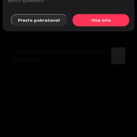
těchto systémech.
Přesto pokračovat
Více info
K tomuto videu není momentálně dostupný
žádný popis.