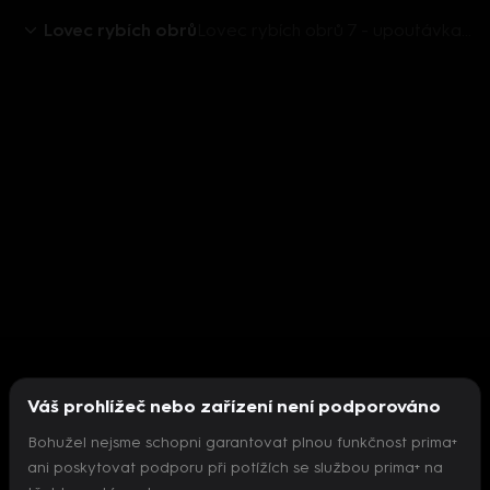
Lovec rybích obrů
Lovec rybích obrů 7 - upoutávka HbbTV
Váš prohlížeč nebo zařízení není podporováno
Bohužel nejsme schopni garantovat plnou funkčnost prima+
ani poskytovat podporu při potížích se službou prima+ na
Nepodařilo se inicializovat přehrávač