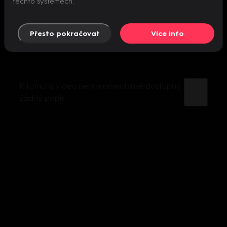
těchto systémech.
Přesto pokračovat
Více info
K tomuto videu není momentálně dostupný
žádný popis.