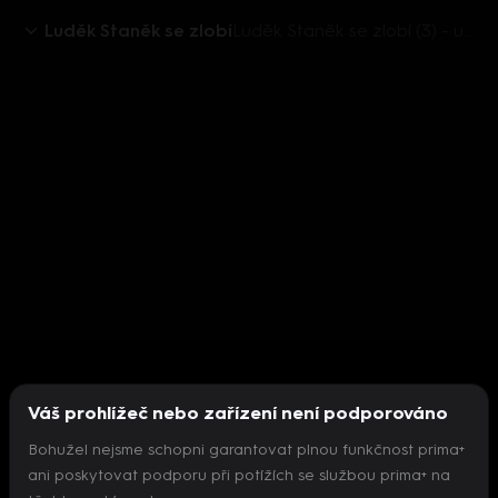
Luděk Staněk se zlobí
Luděk Staněk se zlobí (3) - upoutávka
Váš prohlížeč nebo zařízení není podporováno
Bohužel nejsme schopni garantovat plnou funkčnost prima+
ani poskytovat podporu při potížích se službou prima+ na
Nepodařilo se inicializovat přehrávač