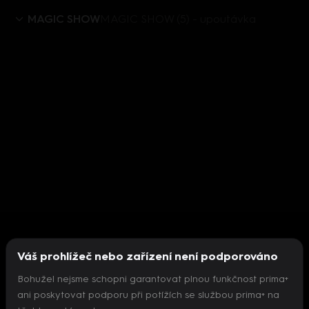
MAGIC SHOW
MAGIC SHOW (5) - upoutávka
Váš prohlížeč nebo zařízení není podporováno
Bohužel nejsme schopni garantovat plnou funkčnost prima+
ani poskytovat podporu při potížích se službou prima+ na
Nepodařilo se inicializovat přehrávač