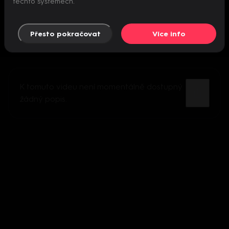
těchto systémech.
Přesto pokračovat
Více info
K tomuto videu není momentálně dostupný
žádný popis.