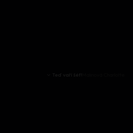
Teď vaří šéf!
Malinová Charlotte