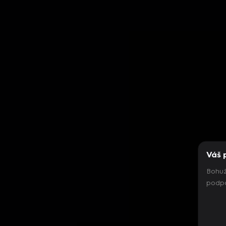
Váš 
Bohuž
podpo