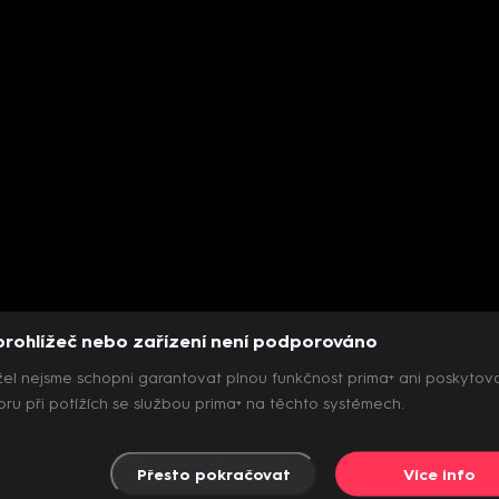
prohlížeč nebo zařízení není podporováno
el nejsme schopni garantovat plnou funkčnost prima+ ani poskytov
ru při potížích se službou prima+ na těchto systémech.
Přesto pokračovat
Více info