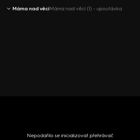
Máma nad věcí
Máma nad věcí (1) - upoutávka
Nepodařilo se inicializovat přehrávač