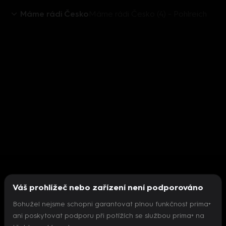
Máme rádi Česko
Máme rádi Česko (4) - Pohlreich
Váš prohlížeč nebo zařízení není podporováno
Bohužel nejsme schopni garantovat plnou funkčnost prima+
ani poskytovat podporu při potížích se službou prima+ na
Nepodařilo se inicializovat přehrávač