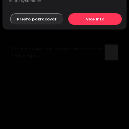
těchto systémech.
Přesto pokračovat
Více info
K tomuto videu není momentálně dostupný
žádný popis.