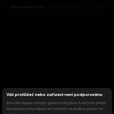
Máme rádi Česko
Máme rádi Česko II (1) - upoutávka
Váš prohlížeč nebo zařízení není podporováno
Bohužel nejsme schopni garantovat plnou funkčnost prima+
ani poskytovat podporu při potížích se službou prima+ na
Nepodařilo se inicializovat přehrávač