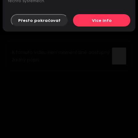
těchto systémech.
Přesto pokračovat
Více info
K tomuto videu není momentálně dostupný
žádný popis.