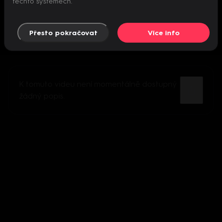
těchto systémech.
Přesto pokračovat
Více info
K tomuto videu není momentálně dostupný
žádný popis.