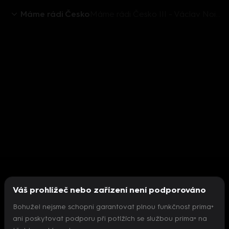
Máme rádi Česko
Máme rádi Česko III - Václav Noid Bárta
Váš prohlížeč nebo zařízení není podporováno
Bohužel nejsme schopni garantovat plnou funkčnost prima+
ani poskytovat podporu při potížích se službou prima+ na
Nepodařilo se inicializovat přehrávač