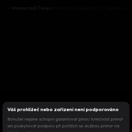
Máme rádi Česko
Máme rádi Česko III (7) - Bonus A
Váš prohlížeč nebo zařízení není podporováno
Bohužel nejsme schopni garantovat plnou funkčnost prima+
ani poskytovat podporu při potížích se službou prima+ na
Nepodařilo se inicializovat přehrávač