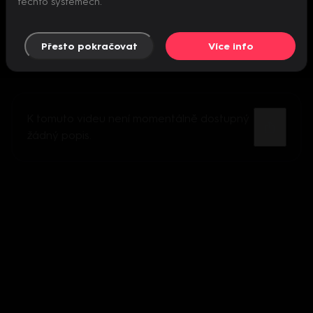
těchto systémech.
Přesto pokračovat
Více info
K tomuto videu není momentálně dostupný
žádný popis.