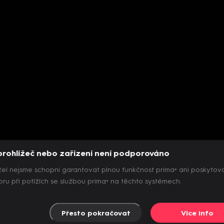
prohlížeč nebo zařízení není podporováno
el nejsme schopni garantovat plnou funkčnost prima+ ani poskytov
ru při potížích se službou prima+ na těchto systémech.
Přesto pokračovat
Více info