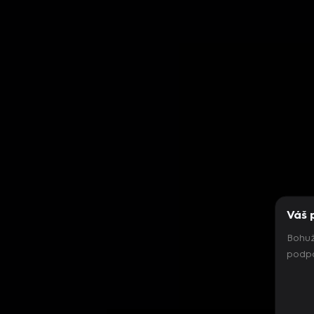
Váš 
Bohuž
podpo