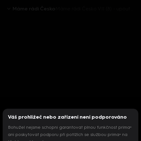
Máme rádi Česko
Máme rádi Česko VII (8) - upoutávka
Váš prohlížeč nebo zařízení není podporováno
Bohužel nejsme schopni garantovat plnou funkčnost prima+
ani poskytovat podporu při potížích se službou prima+ na
Nepodařilo se inicializovat přehrávač