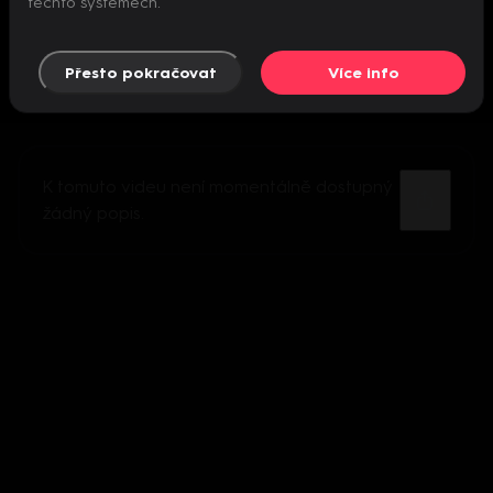
těchto systémech.
Přesto pokračovat
Více info
K tomuto videu není momentálně dostupný
žádný popis.