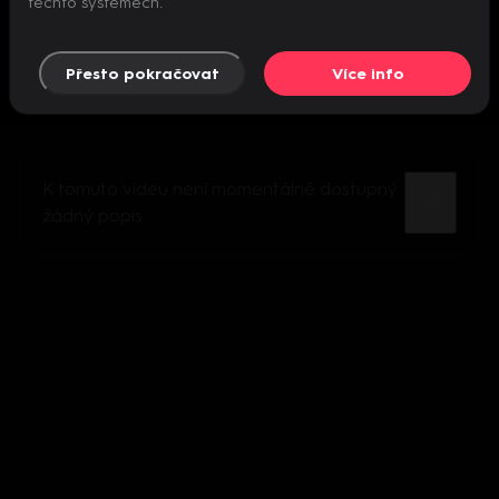
těchto systémech.
Přesto pokračovat
Více info
K tomuto videu není momentálně dostupný
žádný popis.