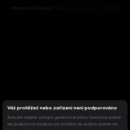
Máme rádi Česko
Máme rádi Česko VII (9): Babicě
Váš prohlížeč nebo zařízení není podporováno
Bohužel nejsme schopni garantovat plnou funkčnost prima+
ani poskytovat podporu při potížích se službou prima+ na
Nepodařilo se inicializovat přehrávač