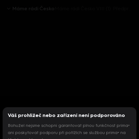
Máme rádi Česko
Máme rádi Česko VIII (1): Předpremiérová otázka
Váš prohlížeč nebo zařízení není podporováno
Bohužel nejsme schopni garantovat plnou funkčnost prima+
ani poskytovat podporu při potížích se službou prima+ na
Nepodařilo se inicializovat přehrávač