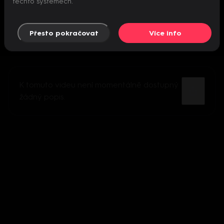
těchto systémech.
Přesto pokračovat
Více info
K tomuto videu není momentálně dostupný
žádný popis.