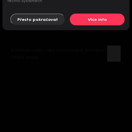
těchto systémech.
Přesto pokračovat
Více info
K tomuto videu není momentálně dostupný
žádný popis.