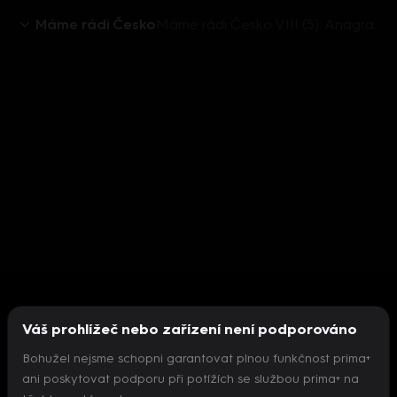
Máme rádi Česko
Máme rádi Česko VIII (5): Anagram VÁNEK MLÁDÍ
Váš prohlížeč nebo zařízení není podporováno
Bohužel nejsme schopni garantovat plnou funkčnost prima+
ani poskytovat podporu při potížích se službou prima+ na
Nepodařilo se inicializovat přehrávač