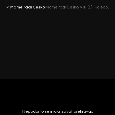
Máme rádi Česko
Máme rádi Česko VIII (6): Kolegové kapitána Kotka z Einsteina
Nepodařilo se inicializovat přehrávač