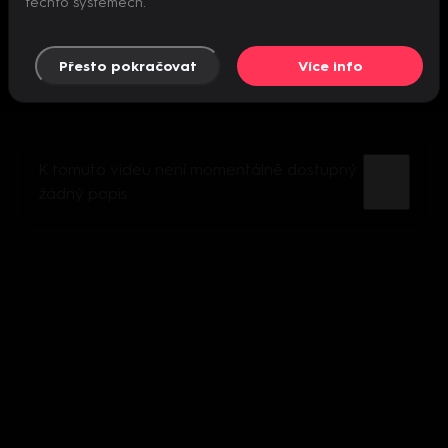
těchto systémech.
Přesto pokračovat
Více info
K tomuto videu není momentálně dostupný
žádný popis.