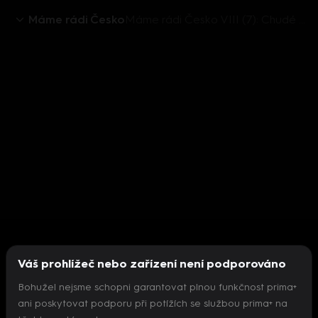
Máme rádi Česko
Máme rádi Česko VIII (7): Chudé dětství Jakuba Prachaře
Váš prohlížeč nebo zařízení není podporováno
Bohužel nejsme schopni garantovat plnou funkčnost prima+
ani poskytovat podporu při potížích se službou prima+ na
Nepodařilo se inicializovat přehrávač