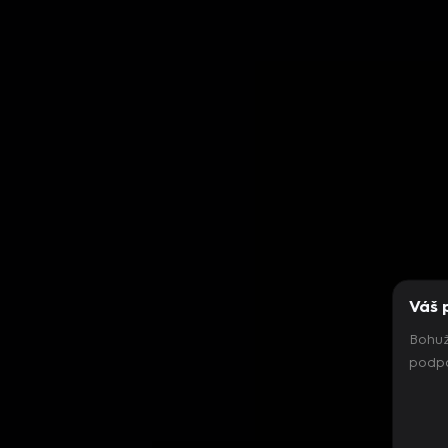
Váš 
Bohuž
podpo