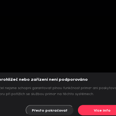
prohlížeč nebo zařízení není podporováno
el nejsme schopni garantovat plnou funkčnost prima+ ani poskytov
ru při potížích se službou prima+ na těchto systémech.
Přesto pokračovat
Více info