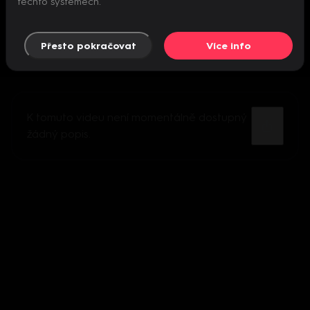
těchto systémech.
Přesto pokračovat
Více info
K tomuto videu není momentálně dostupný
žádný popis.