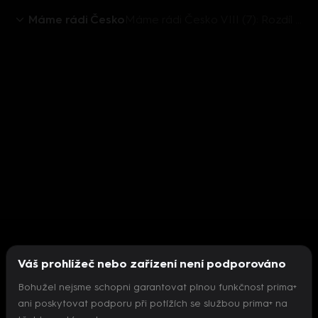
Máme rádi Česko
Máme rádi Česko VIII (7): Rozdíl mezi mladým a starším šéfkuchařem
Váš prohlížeč nebo zařízení není podporováno
Bohužel nejsme schopni garantovat plnou funkčnost prima+
ani poskytovat podporu při potížích se službou prima+ na
Nepodařilo se inicializovat přehrávač