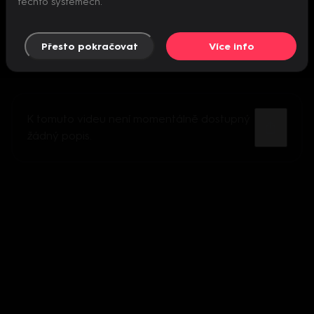
těchto systémech.
Přesto pokračovat
Více info
K tomuto videu není momentálně dostupný
žádný popis.