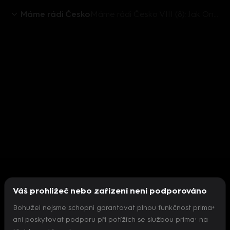
Máme rádi Česko
Máme rádi Česko VIII (8): Jak Ondřej Pavelka slavil 20. titul Slavie
Váš prohlížeč nebo zařízení není podporováno
Bohužel nejsme schopni garantovat plnou funkčnost prima+
ani poskytovat podporu při potížích se službou prima+ na
Nepodařilo se inicializovat přehrávač