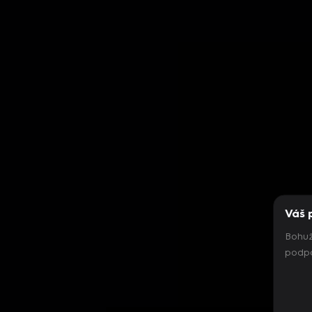
Váš 
Bohuž
podpo