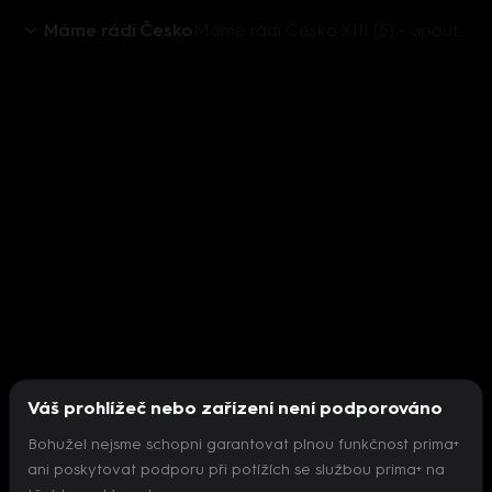
Máme rádi Česko
Máme rádi Česko XIII (5) - upoutávka
Váš prohlížeč nebo zařízení není podporováno
Bohužel nejsme schopni garantovat plnou funkčnost prima+
ani poskytovat podporu při potížích se službou prima+ na
Nepodařilo se inicializovat přehrávač