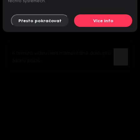
těchto systémech.
Přesto pokračovat
Více info
K tomuto videu není momentálně dostupný
žádný popis.