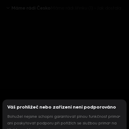
Máme rádi Česko
Máme rádi Jiřinku (1) - Jak dostala od Podskalského korunu
Váš prohlížeč nebo zařízení není podporováno
Bohužel nejsme schopni garantovat plnou funkčnost prima+
ani poskytovat podporu při potížích se službou prima+ na
Nepodařilo se inicializovat přehrávač