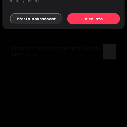
těchto systémech.
Přesto pokračovat
Více info
K tomuto videu není momentálně dostupný
žádný popis.