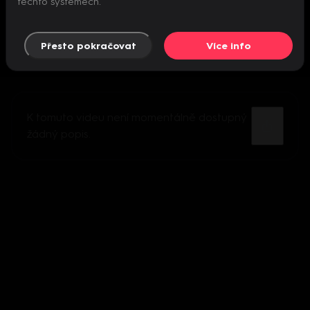
těchto systémech.
Přesto pokračovat
Více info
K tomuto videu není momentálně dostupný
žádný popis.