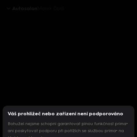
Autosalon
Marek Ďuriš
Váš prohlížeč nebo zařízení není podporováno
Bohužel nejsme schopni garantovat plnou funkčnost prima+
ani poskytovat podporu při potížích se službou prima+ na
Nepodařilo se inicializovat přehrávač