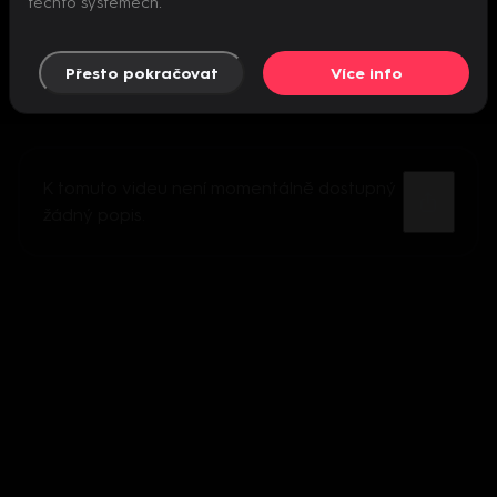
těchto systémech.
Přesto pokračovat
Více info
K tomuto videu není momentálně dostupný
žádný popis.