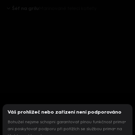
Šéf na grilu
Marinované telecí kotlety
Váš prohlížeč nebo zařízení není podporováno
Bohužel nejsme schopni garantovat plnou funkčnost prima+
ani poskytovat podporu při potížích se službou prima+ na
Nepodařilo se inicializovat přehrávač