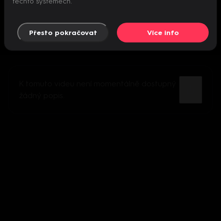
těchto systémech.
Přesto pokračovat
Více info
K tomuto videu není momentálně dostupný
žádný popis.