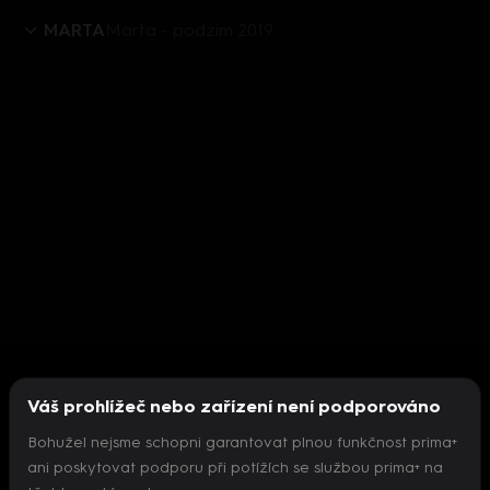
MARTA
Marta - podzim 2019
Váš prohlížeč nebo zařízení není podporováno
Bohužel nejsme schopni garantovat plnou funkčnost prima+
ani poskytovat podporu při potížích se službou prima+ na
Nepodařilo se inicializovat přehrávač