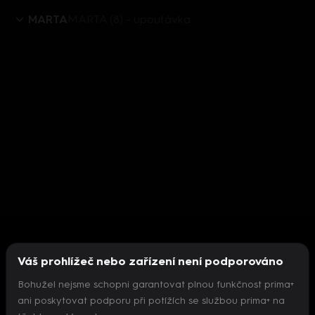
MARTA
MARTA (8) - upoutávka
Váš prohlížeč nebo zařízení není podporováno
Bohužel nejsme schopni garantovat plnou funkčnost prima+
ani poskytovat podporu při potížích se službou prima+ na
Nepodařilo se inicializovat přehrávač