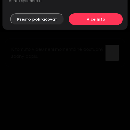
těchto systémech.
Přesto pokračovat
Více info
K tomuto videu není momentálně dostupný
žádný popis.