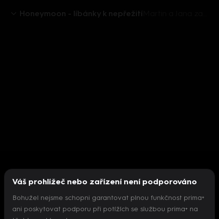
Honeymoon - líbánky k nepřežití
Martin a Jana zažívají líbánky s erotikou i romantikou - Honeymoon – líbánky k nepřežití
Váš prohlížeč nebo zařízení není podporováno
Bohužel nejsme schopni garantovat plnou funkčnost prima+
ani poskytovat podporu při potížích se službou prima+ na
Nepodařilo se inicializovat přehrávač