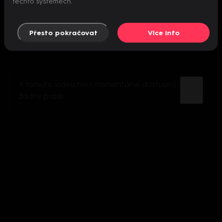
těchto systémech.
Přesto pokračovat
Více info
K tomuto videu není momentálně dostupný
žádný popis.