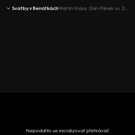
Svatby v Benátkách
Martin Kraus: Dan Pánek vs. David Grábner
Nepodařilo se inicializovat přehrávač