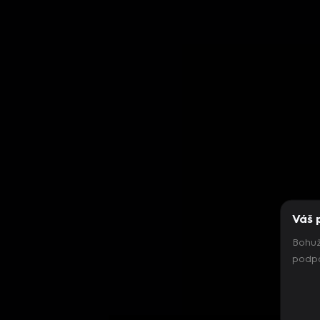
Váš 
Bohuž
podpo