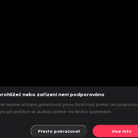
prohlížeč nebo zařízení není podporováno
el nejsme schopni garantovat plnou funkčnost prima+ ani poskytov
ru při potížích se službou prima+ na těchto systémech.
Přesto pokračovat
Více info