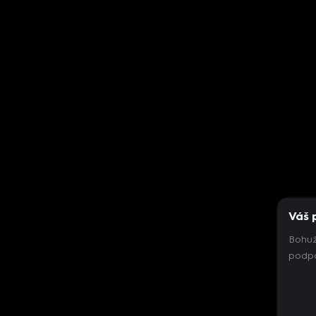
Váš 
Bohuž
podpo